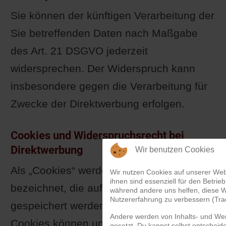
Sie können der künftigen Verarbeitung der
Sie betreffenden Daten nach Maßgabe
des Art. 21 DSGVO jederzeit
widersprechen. Der Widerspruch kann
insbesondere gegen die Verarbeitung für
Zwecke der Direktwerbung erfolgen.
Cookies und Widerspruchsrecht bei
Direktwerbung
Wir benutzen Cookies
Als „Cookies“ werden kleine Dateien
Wir nutzen Cookies auf unserer Web
ihnen sind essenziell für den Betrieb
bezeichnet, die auf Rechnern der Nutzer
während andere uns helfen, diese W
Nutzererfahrung zu verbessern (Tra
gespeichert werden. Innerhalb der
Andere werden von Inhalts- und We
Cookies können unterschiedliche
gesetzt. Du kannst selbst entscheid