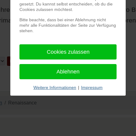
gesetzt. Du kannst selbst entscheiden, ob du die
ührenaissance und des Humanismus: Sandro Botti
Cookies zulassen möchtest.
rimavera' ('Der Frühling'), 1478, Uffizien, Floren
Bitte beachte, dass bei einer Ablehnung nicht
mehr alle Funktionalitäten der Seite zur Verfügung
stehen.
Cookies zulassen
Ablehnen
Weitere Informationen
|
Impressum
n
Renaissance