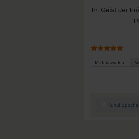
Im Geist der Fr
P
Bewertung:
5
/
5
Bitte bewerten
Kunst Epoche