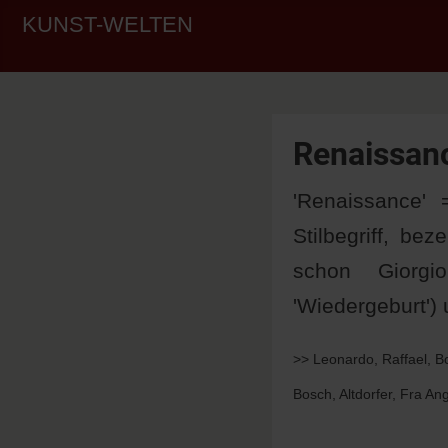
KUNST-WELTEN
Renaissan
'Renaissance' 
Stilbegriff, be
schon Giorgio
'Wiedergeburt') 
>> Leonardo, Raffael, B
Bosch, Altdorfer, Fra Ang