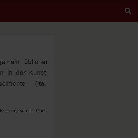
gemein üblicher
en in der Kunst,
imento' (ital.
 Brueghel, van der Goes,