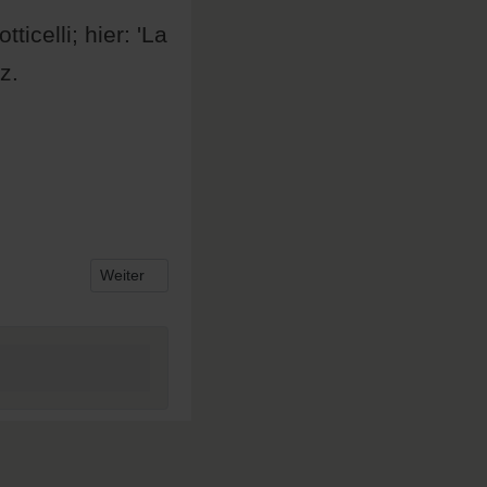
celli; hier: 'La
z.
Nächster Beitrag: Realismus
Weiter