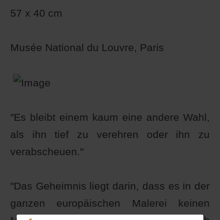
57 x 40 cm
Musée National du Louvre, Paris
"Es bleibt einem kaum eine andere Wahl,
als ihn tief zu verehren oder ihn zu
verabscheuen."
"Das Geheimnis liegt darin, dass es in der
ganzen europäischen Malerei keinen