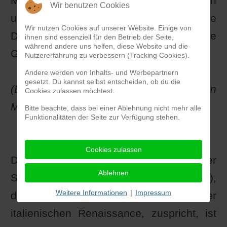
Maler gegeben hat, der ähnlich
Wir benutzen Cookies
unbekümmert um die inhaltliche
Wir nutzen Cookies auf unserer Website. Einige von
Darstellung und so auf die künstlerische
ihnen sind essenziell für den Betrieb der Seite,
während andere uns helfen, diese Website und die
Gestalt bedacht war wie er."
Nutzererfahrung zu verbessern (Tracking Cookies).
Andere werden von Inhalts- und Werbepartnern
gesetzt. Du kannst selbst entscheiden, ob du die
(Bernard Berenson in: Die italienischen
Cookies zulassen möchtest.
Maler der Renaissance; 1952)
Bitte beachte, dass bei einer Ablehnung nicht mehr alle
Funktionalitäten der Seite zur Verfügung stehen.
Cookies zulassen
Die Unbekümmertheit, die Berenson hier
Ablehnen
Sandro Botticelli (1444/45 - 17.5.1510),
Weitere Informationen
|
Impressum
dem heute noch populärsten Maler der
italienischen Renaissance, zuspricht, ist