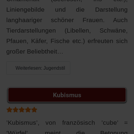
Liniengebilde und die Darstellung
langhaariger schöner Frauen. Auch
Tierdarstellungen (Libellen, Schwäne,
Pfauen, Käfer, Fische etc.) erfreuten sich
großer Beliebtheit…
Weiterlesen: Jugendstil
Kubismus
Bewertung:
5
/
5
’Kubismus’, von französisch ’cube’ =
’Würfel’, meint die Betonung